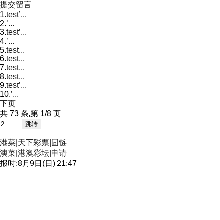
提交留言
1.
test’...
2.
’...
3.
test’...
4.
’...
5.
test...
6.
test...
7.
test...
8.
test...
9.
test’...
10.
’...
下页
共 73 条,第 1/8 页
港菜
|
天下彩票
|
固链
澳菜
|
港澳彩坛
|
申请
报时:8月9日(日) 21:47